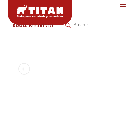
Búsqueda
de
Sede:
Minorista
productos