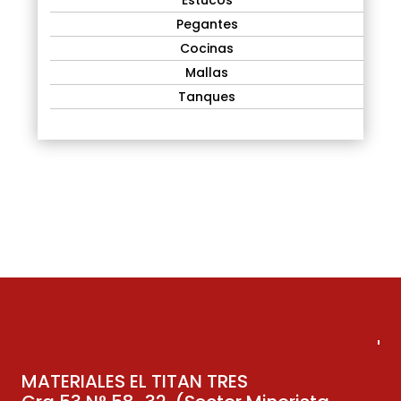
Estucos
Pegantes
Cocinas
Mallas
Tanques
No Products Found
We couldn't find any products that match your
filtering criteria.
MATERIALES EL TITAN TRES