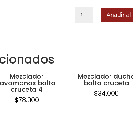
Llave
Añadir al 
individual
lavamanos
balta
cruceta
cantidad
acionados
Mezclador
Mezclador duch
lavamanos balta
balta cruceta
cruceta 4
$
34.000
$
78.000