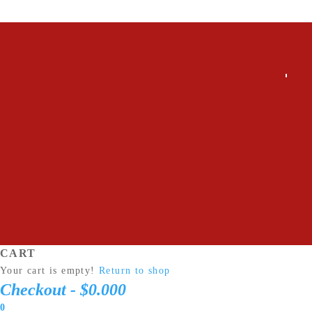
CART
Your cart is empty!
Return to shop
Checkout
-
$0.000
0