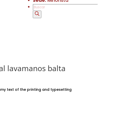
Sede:
Minorista
Búsqueda
de
productos
ual lavamanos balta
y text of the printing and typesetting