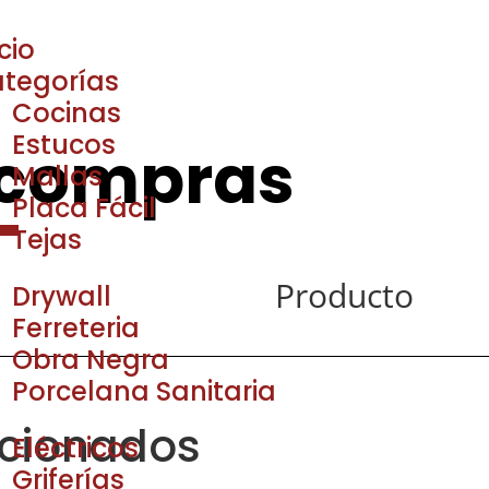
icio
tegorías
Cocinas
Estucos
 compras
Mallas
Placa Fácil
Tejas
Producto
Drywall
Ferreteria
Obra Negra
Porcelana Sanitaria
acionados
Eléctricos
Griferías