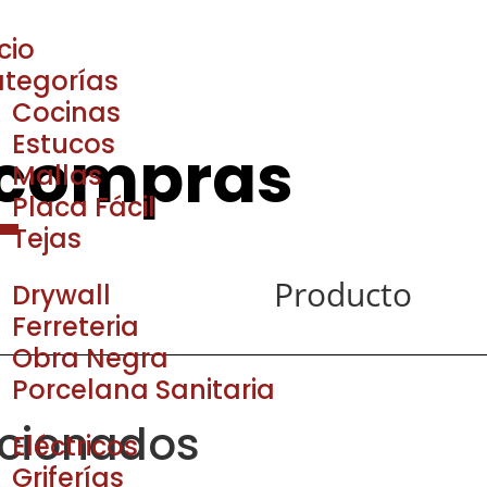
icio
tegorías
Cocinas
Estucos
 compras
Mallas
Placa Fácil
Tejas
Producto
Drywall
Ferreteria
Obra Negra
Porcelana Sanitaria
acionados
Eléctricos
Griferías