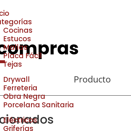
icio
tegorías
Cocinas
Estucos
 compras
Mallas
Placa Fácil
Tejas
Producto
Drywall
Ferreteria
Obra Negra
Porcelana Sanitaria
acionados
Eléctricos
Griferías