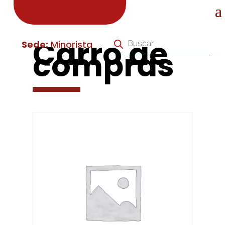
Búsqueda
Carro de
de
Sede:
Minorista
compras
productos