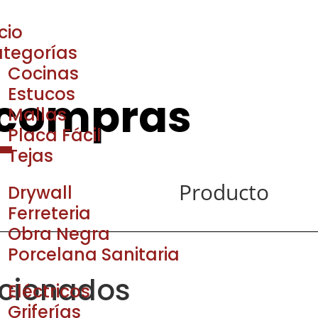
icio
tegorías
Cocinas
Estucos
 compras
Mallas
Placa Fácil
Tejas
Producto
Drywall
Ferreteria
Obra Negra
Porcelana Sanitaria
acionados
Eléctricos
Griferías