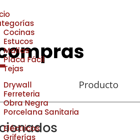
icio
tegorías
Cocinas
Estucos
 compras
Mallas
Placa Fácil
Tejas
Producto
Drywall
Ferreteria
Obra Negra
Porcelana Sanitaria
acionados
Eléctricos
Griferías